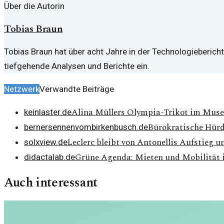
Über die Autorin
Tobias Braun
Tobias Braun hat über acht Jahre in der Technologiebericht
tiefgehende Analysen und Berichte ein.
Netzwerk
Verwandte Beiträge
Alina Müllers Olympia-Trikot im Mus
keinlaster.de
Bürokratische Hürd
bernersennenvombirkenbusch.de
Leclerc bleibt von Antonellis Aufstieg 
solxview.de
Grüne Agenda: Mieten und Mobilität 
didactalab.de
Auch interessant