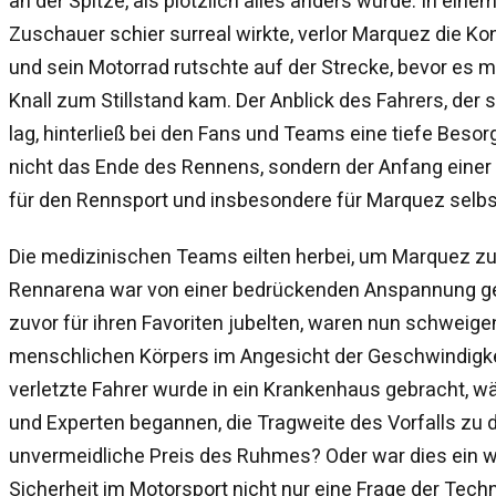
an der Spitze, als plötzlich alles anders wurde. In eine
Zuschauer schier surreal wirkte, verlor Marquez die Ko
und sein Motorrad rutschte auf der Strecke, bevor es
Knall zum Stillstand kam. Der Anblick des Fahrers, der
lag, hinterließ bei den Fans und Teams eine tiefe Besorgni
nicht das Ende des Rennens, sondern der Anfang einer 
für den Rennsport und insbesondere für Marquez selbs
Die medizinischen Teams eilten herbei, um Marquez zu 
Rennarena war von einer bedrückenden Anspannung gep
zuvor für ihren Favoriten jubelten, waren nun schweige
menschlichen Körpers im Angesicht der Geschwindigkei
verletzte Fahrer wurde in ein Krankenhaus gebracht,
und Experten begannen, die Tragweite des Vorfalls zu d
unvermeidliche Preis des Ruhmes? Oder war dies ein we
Sicherheit im Motorsport nicht nur eine Frage der Techn