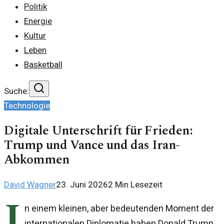
Politik
Energie
Kultur
Leben
Basketball
Suche:
Technologie
Digitale Unterschrift für Frieden:
Trump und Vance und das Iran-
Abkommen
David Wagner
23. Juni 2026
2
Min Lesezeit
I
n einem kleinen, aber bedeutenden Moment der
internationalen Diplomatie haben Donald Trump